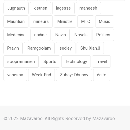
Jugnauth
kistnen
lagesse
maneesh
Mauritian
mineurs
Ministre
MTC
Music
Médecine
nadine
Navin
Novels
Politics
Pravin
Ramgoolam
sedley
Shu XianJi
soopramanien
Sports
Technology
Travel
vanessa
Week-End
Zuhayr Dhunny
édito
© 2022 Mazavaroo. All Rights Reserved by
Mazavaroo