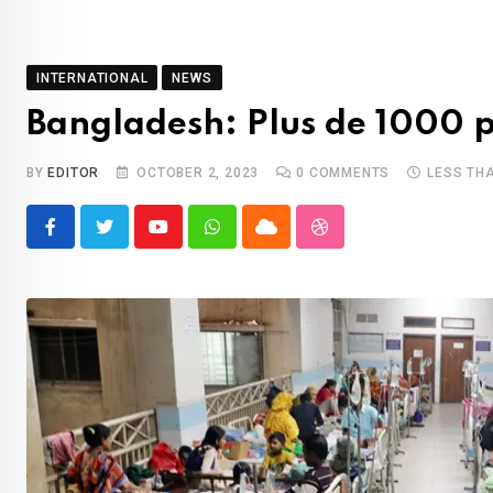
INTERNATIONAL
NEWS
Bangladesh: Plus de 1000 p
BY
EDITOR
OCTOBER 2, 2023
0
COMMENTS
LESS TH
Youtube
Whatsapp
Cloud
StumbleUpon