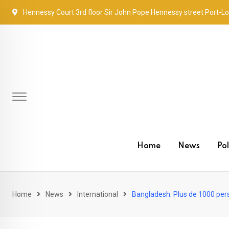
Skip
Hennessy Court 3rd floor Sir John Pope Hennessy street Port-Lo
to
content
Home
News
Pol
Home
News
International
Bangladesh: Plus de 1000 per