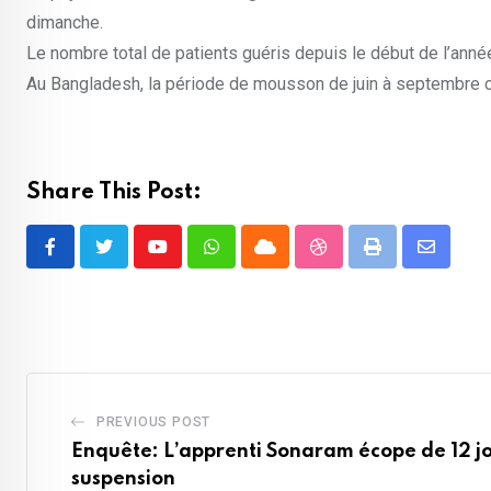
dimanche.
Le nombre total de patients guéris depuis le début de l’anné
Au Bangladesh, la période de mousson de juin à septembre c
Share This Post:
Youtube
Whatsapp
Cloud
StumbleUpon
Print
Share
via
Email
PREVIOUS POST
Enquête: L’apprenti Sonaram écope de 12 j
suspension