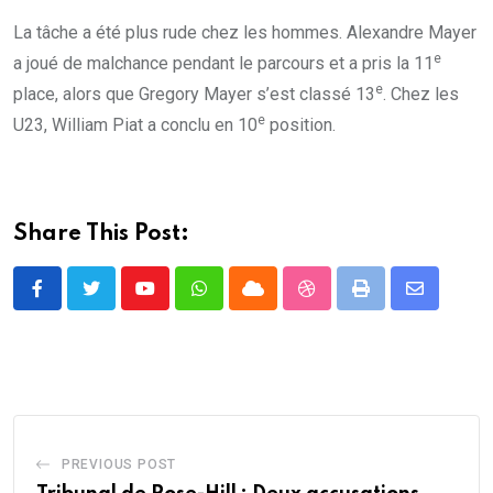
La tâche a été plus rude chez les hommes. Alexandre Mayer
e
a joué de malchance pendant le parcours et a pris la 11
e
place, alors que Gregory Mayer s’est classé 13
. Chez les
e
U23, William Piat a conclu en 10
position.
Share This Post:
Youtube
Whatsapp
Cloud
StumbleUpon
Print
Share
via
Email
PREVIOUS POST