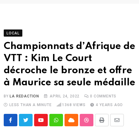
LOCAL
Championnats d’Afrique de
VTT : Kim Le Court
décroche le bronze et offre
à Maurice sa seule médaille
BY
LA REDACTION
APRIL 24, 2022
0
COMMENTS
LESS THAN A MINUTE
1368
VIEWS
4 YEARS AGO
Youtube
Whatsapp
Cloud
StumbleUpon
Print
Share
via