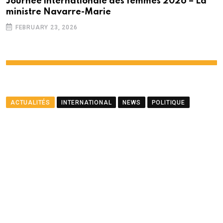
Journée internationale des femmes 2026 – La
ministre Navarre-Marie
FEBRUARY 23, 2026
ACTUALITÉS
INTERNATIONAL
NEWS
POLITIQUE
Le ministre Ramful salue le
partenariat entre Maurice
et le PNUD
BY
LA REDACTION
AUGUST 23, 2025
0
COMMENTS
2 MINUTES READ
1459
VIEWS
12 MONTHS AGO