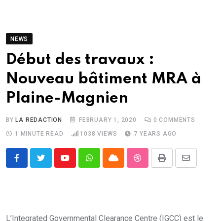
NEWS
Début des travaux :
Nouveau bâtiment MRA à
Plaine-Magnien
BY
LA REDACTION
FEBRUARY 1, 2020
0
COMMENTS
1 MINUTE READ
1038
VIEWS
7 YEARS AGO
Youtube
Whatsapp
Cloud
StumbleUpon
Print
Share
via
Email
L’Integrated Governmental Clearance Centre (IGCC) est le