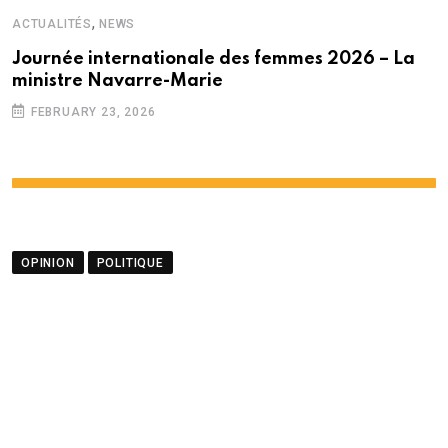
,
ACTUALITÉS
NEWS
Journée internationale des femmes 2026 – La
ministre Navarre-Marie
FEBRUARY 23, 2026
OPINION
POLITIQUE
Opinion- Diplomatie : un
brillant coup de Navin
Ramgoolam
BY
LA REDACTION
AUGUST 23, 2025
0
COMMENTS