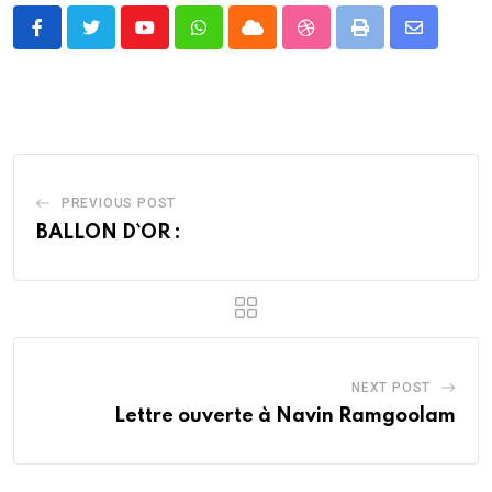
Youtube
Whatsapp
Cloud
StumbleUpon
Print
Share
via
Email
PREVIOUS POST
BALLON D`OR :
NEXT POST
Lettre ouverte à Navin Ramgoolam