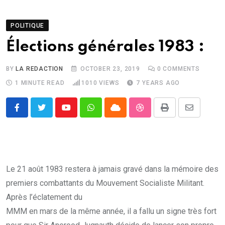
POLITIQUE
Élections générales 1983 :
BY
LA REDACTION
OCTOBER 23, 2019
0
COMMENTS
1 MINUTE READ
1010
VIEWS
7 YEARS AGO
Youtube
Whatsapp
Cloud
StumbleUpon
Print
Share
via
Email
Le 21 août 1983 restera à jamais gravé dans la mémoire des
premiers combattants du Mouvement Socialiste Militant.
Après l’éclatement du
MMM en mars de la même année, il a fallu un signe très fort