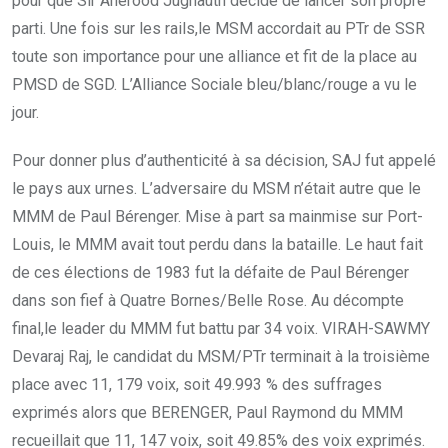
pour que Sir Anerood Jugnauth décide de lancer son propre
parti. Une fois sur les rails,le MSM accordait au PTr de SSR
toute son importance pour une alliance et fit de la place au
PMSD de SGD. L’Alliance Sociale bleu/blanc/rouge a vu le
jour.
Pour donner plus d’authenticité à sa décision, SAJ fut appelé
le pays aux urnes. L’adversaire du MSM n’était autre que le
MMM de Paul Bérenger. Mise à part sa mainmise sur Port-
Louis, le MMM avait tout perdu dans la bataille. Le haut fait
de ces élections de 1983 fut la défaite de Paul Bérenger
dans son fief à Quatre Bornes/Belle Rose. Au décompte
final,le leader du MMM fut battu par 34 voix. VIRAH-SAWMY
Devaraj Raj, le candidat du MSM/PTr terminait à la troisième
place avec 11, 179 voix, soit 49.993 % des suffrages
exprimés alors que BERENGER, Paul Raymond du MMM
recueillait que 11, 147 voix, soit 49.85% des voix exprimés.