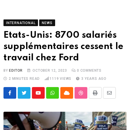
INTERNATIONAL
NEWS
Etats-Unis: 8700 salariés
supplémentaires cessent le
travail chez Ford
BY
EDITOR
OCTOBER 12, 2023
0
COMMENTS
2 MINUTES READ
1119
VIEWS
3 YEARS AGO
Youtube
Whatsapp
Cloud
StumbleUpon
Print
Share
via
Email