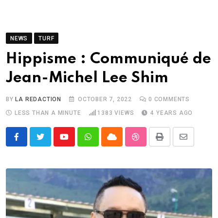
NEWS
TURF
Hippisme : Communiqué de
Jean-Michel Lee Shim
BY
LA REDACTION
OCTOBER 7, 2022
0
COMMENTS
LESS THAN A MINUTE
1383
VIEWS
4 YEARS AGO
Youtube
Whatsapp
Cloud
StumbleUpon
Print
Share
via
Email