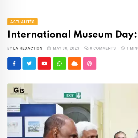
ACTUALITÉS
International Museum Day:
BY
LA REDACTION
MAY 30, 2023
0
COMMENTS
1 MI
Youtube
Whatsapp
Cloud
StumbleUpon