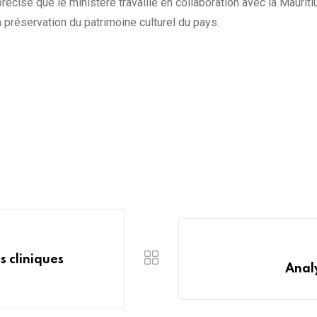
e précisé que le ministère travaille en collaboration avec la Mau
 préservation du patrimoine culturel du pays.
s cliniques
Analy