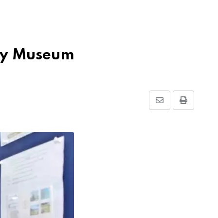
ory Museum
Share
Print
via
Email