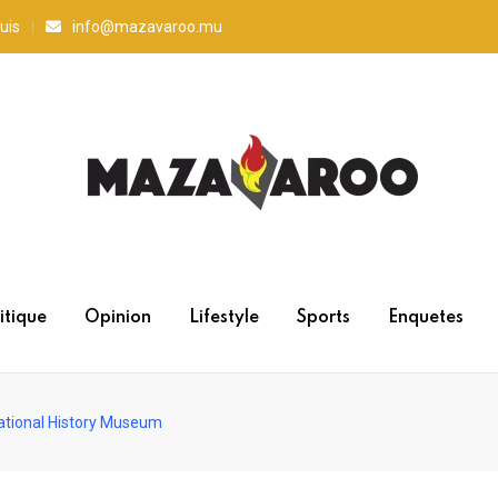
uis
info@mazavaroo.mu
itique
Opinion
Lifestyle
Sports
Enquetes
ational History Museum