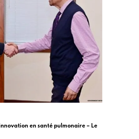
ACT
innovation en santé pulmonaire – Le
Po