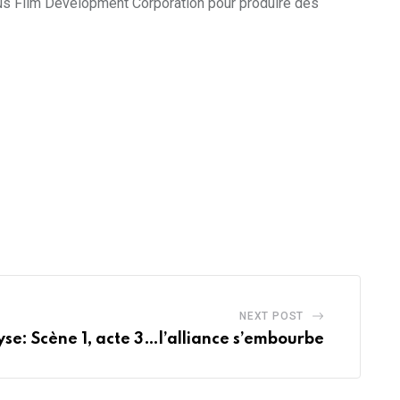
ritius Film Development Corporation pour produire des
NEXT POST
se: Scène 1, acte 3…l’alliance s’embourbe