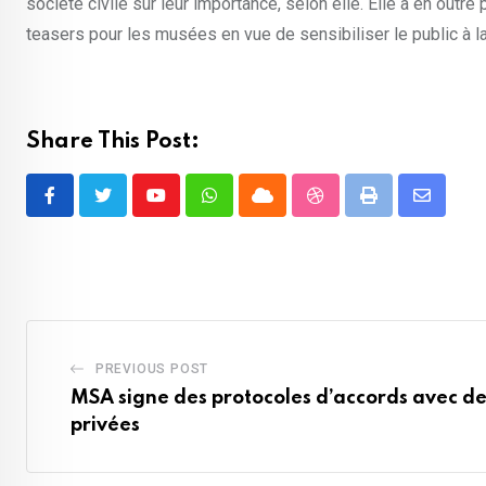
société civile sur leur importance, selon elle. Elle a en outr
teasers pour les musées en vue de sensibiliser le public à la
Share This Post:
Youtube
Whatsapp
Cloud
StumbleUpon
Print
Share
via
Email
PREVIOUS POST
MSA signe des protocoles d’accords avec de
privées