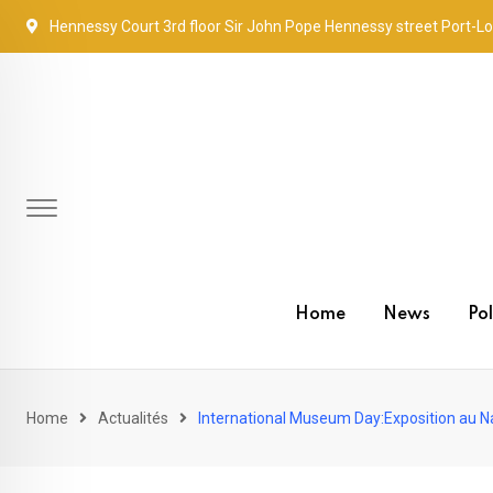
Skip
Hennessy Court 3rd floor Sir John Pope Hennessy street Port-Lo
to
content
Home
News
Pol
Home
Actualités
International Museum Day:Exposition au N