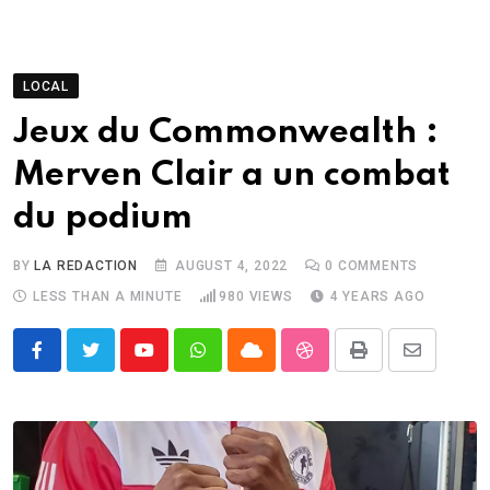
LOCAL
Jeux du Commonwealth :
Merven Clair a un combat
du podium
BY
LA REDACTION
AUGUST 4, 2022
0
COMMENTS
LESS THAN A MINUTE
980
VIEWS
4 YEARS AGO
Youtube
Whatsapp
Cloud
StumbleUpon
Print
Share
via
Email