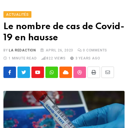
ACTUALITÉS
Le nombre de cas de Covid-
19 en hausse
BY
LA REDACTION
APRIL 26, 2023
0
COMMENTS
1 MINUTE READ
822
VIEWS
3 YEARS AGO
Youtube
Whatsapp
Cloud
StumbleUpon
Print
Share
via
Email