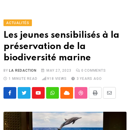
ACTUALITÉS
Les jeunes sensibilisés à la
préservation de la
biodiversité marine
BY
LA REDACTION
MAY 27, 2023
0
COMMENTS
1 MINUTE READ
918
VIEWS
3 YEARS AGO
Youtube
Whatsapp
Cloud
StumbleUpon
Print
Share
via
Email