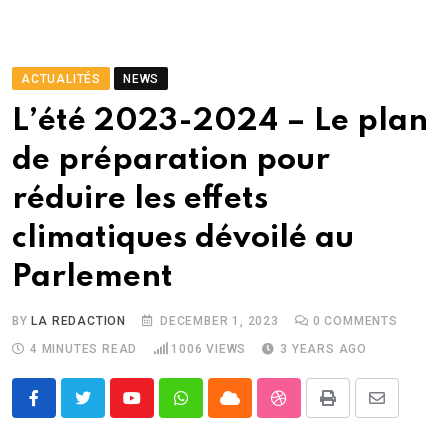
ACTUALITÉS
NEWS
L’été 2023-2024 – Le plan
de préparation pour
réduire les effets
climatiques dévoilé au
Parlement
BY
LA REDACTION
DECEMBER 1, 2023
0
COMMENTS
4 MINUTES READ
1006
VIEWS
3 YEARS AGO
Youtube
Whatsapp
Cloud
StumbleUpon
Print
Share
via