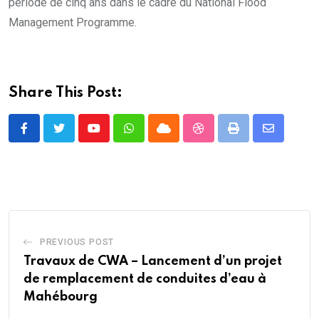
période de cinq ans dans le cadre du National Flood
Management Programme.
Share This Post:
Youtube
Whatsapp
Cloud
StumbleUpon
Print
Share
via
Email
PREVIOUS POST
Travaux de CWA – Lancement d’un projet
de remplacement de conduites d’eau à
Mahébourg