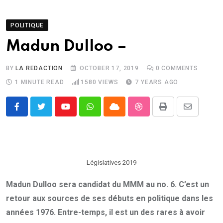
POLITIQUE
Madun Dulloo –
BY
LA REDACTION
OCTOBER 17, 2019
0
COMMENTS
1 MINUTE READ
1580
VIEWS
7 YEARS AGO
Youtube
Whatsapp
Cloud
StumbleUpon
Print
Share
via
Email
Législatives 2019
Madun Dulloo sera candidat du MMM au no. 6. C’est un
retour aux sources de ses débuts en politique dans les
années 1976. Entre-temps, il est un des rares à avoir