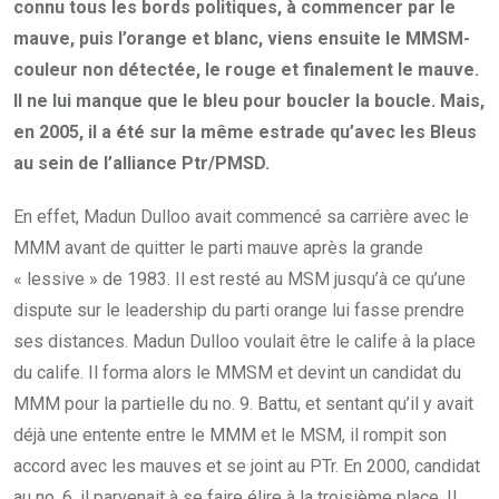
connu tous les bords politiques, à commencer par le
mauve, puis l’orange et blanc, viens ensuite le MMSM-
couleur non détectée, le rouge et finalement le mauve.
Il ne lui manque que le bleu pour boucler la boucle. Mais,
en 2005, il a été sur la même estrade qu’avec les Bleus
au sein de l’alliance Ptr/PMSD.
En effet, Madun Dulloo avait commencé sa carrière avec le
MMM avant de quitter le parti mauve après la grande
« lessive » de 1983. Il est resté au MSM jusqu’à ce qu’une
dispute sur le leadership du parti orange lui fasse prendre
ses distances. Madun Dulloo voulait être le calife à la place
du calife. Il forma alors le MMSM et devint un candidat du
MMM pour la partielle du no. 9. Battu, et sentant qu’il y avait
déjà une entente entre le MMM et le MSM, il rompit son
accord avec les mauves et se joint au PTr. En 2000, candidat
au no. 6, il parvenait à se faire élire à la troisième place. Il