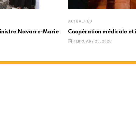
ACTUALITÉS
inistre Navarre-Marie
Coopération médicale et 
FEBRUARY 23, 2026
 partenariat entre Maurice e
 MINUTES READ
1460
VIEWS
12 MONTHS AGO