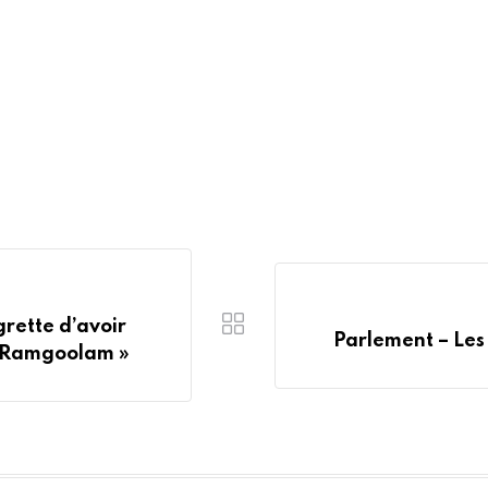
grette d’avoir
Parlement – Les
n Ramgoolam »