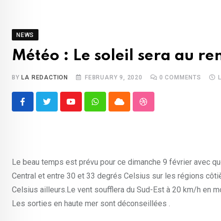
NEWS
Météo : Le soleil sera au 
BY
LA REDACTION
FEBRUARY 9, 2020
0
COMMENTS
Youtube
Whatsapp
Cloud
StumbleUpon
Le beau temps est prévu pour ce dimanche 9 février avec que
Central et entre 30 et 33 degrés Celsius sur les régions côt
Celsius ailleurs.Le vent soufflera du Sud-Est à 20 km/h en 
Les sorties en haute mer sont déconseillées .