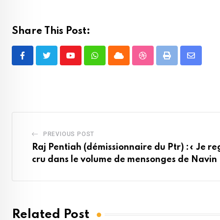
Share This Post:
Youtube
Whatsapp
Cloud
StumbleUpon
Print
Share
via
Email
PREVIOUS POST
Raj Pentiah (démissionnaire du Ptr) :« Je re
cru dans le volume de mensonges de Navi
Related Post