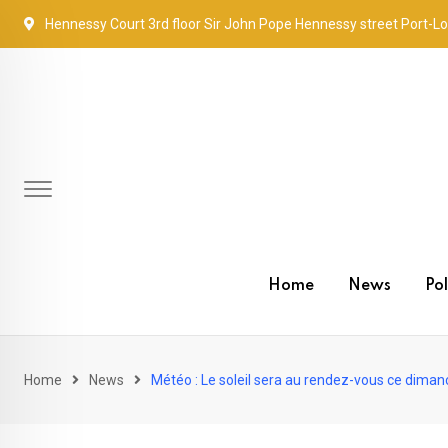
Skip
Hennessy Court 3rd floor Sir John Pope Hennessy street Port-Lo
to
content
Home
News
Pol
Home
News
Météo : Le soleil sera au rendez-vous ce dima