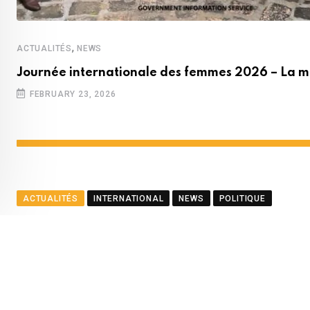
,
ACTUALITÉS
NEWS
Journée internationale des femmes 2026 – La m
FEBRUARY 23, 2026
ACTUALITÉS
INTERNATIONAL
NEWS
POLITIQUE
Le ministre Ramful salue le
BY
LA REDACTION
AUGUST 23, 2025
0
COMMENTS
2
Youtube
Whatsapp
Cloud
StumbleUpon