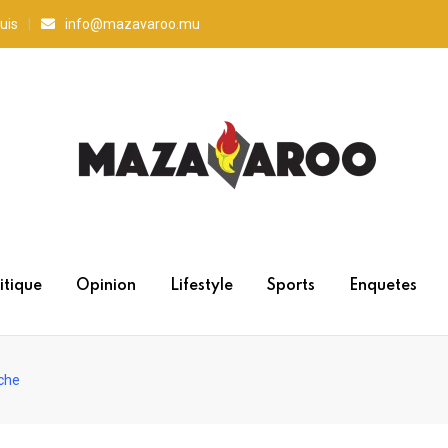
uis
info@mazavaroo.mu
itique
Opinion
Lifestyle
Sports
Enquetes
nche