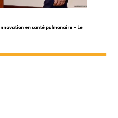
ACT
innovation en santé pulmonaire – Le
Po
t le PNUD
Share
Print