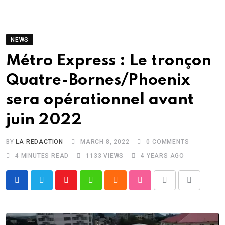
NEWS
Métro Express : Le tronçon
Quatre-Bornes/Phoenix
sera opérationnel avant
juin 2022
BY
LA REDACTION
MARCH 8, 2022
0
COMMENTS
4 MINUTES READ
1133
VIEWS
4 YEARS AGO
Youtube
Whatsapp
Cloud
StumbleUpon
Print
Share
via
Email