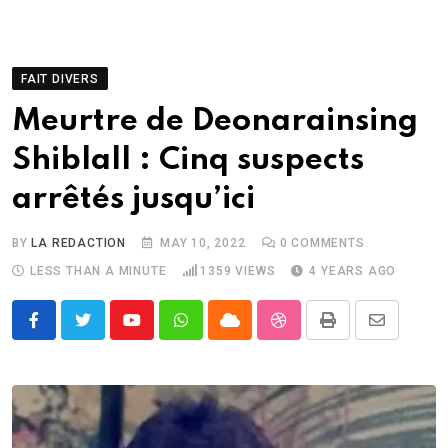
FAIT DIVERS
Meurtre de Deonarainsing
Shiblall : Cinq suspects
arrêtés jusqu’ici
BY
LA REDACTION
MAY 10, 2022
0
COMMENTS
LESS THAN A MINUTE
1359
VIEWS
4 YEARS AGO
Youtube
Whatsapp
Cloud
StumbleUpon
Print
Share
via
Email