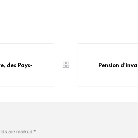
re, des Pays-
Pension d’inva
elds are marked
*