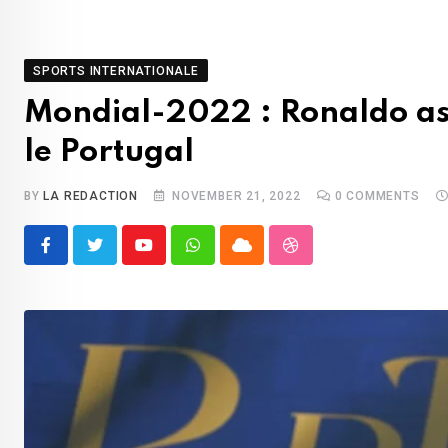
SPORTS INTERNATIONALE
Mondial-2022 : Ronaldo ass
le Portugal
BY
LA REDACTION
NOVEMBER 21, 2022
0
COMMENTS
Youtube
Whatsapp
Cloud
StumbleUpon