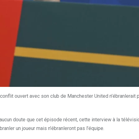
 conflit ouvert avec son club de Manchester United n’ébranlerait
cun doute que cet épisode récent, cette interview à la télévision 
anler un joueur mais n’ébranleront pas l’équipe.