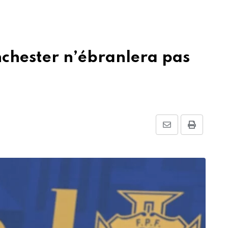
nchester n’ébranlera pas
Share
Print
via
Email