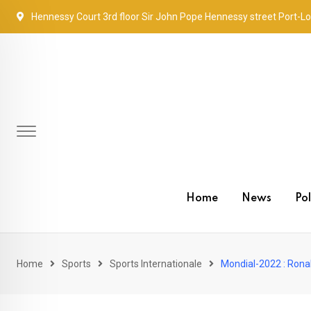
Skip
Hennessy Court 3rd floor Sir John Pope Hennessy street Port-Lo
to
content
Home
News
Pol
Home
Sports
Sports Internationale
Mondial-2022 : Ronal