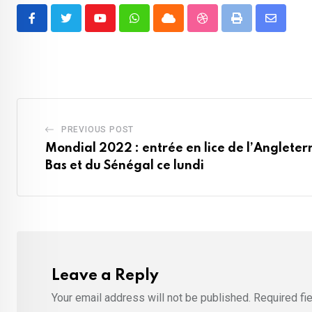
Youtube
Whatsapp
Cloud
StumbleUpon
Print
Share
via
Email
PREVIOUS POST
Mondial 2022 : entrée en lice de l’Angleter
Bas et du Sénégal ce lundi
Leave a Reply
Your email address will not be published.
Required fi