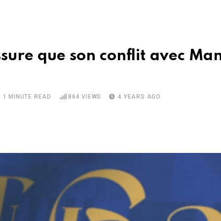
ure que son conflit avec Ma
1 MINUTE READ
864
VIEWS
4 YEARS AGO