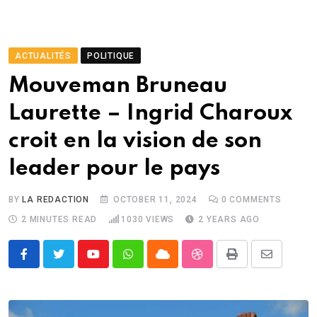
ACTUALITÉS
POLITIQUE
Mouveman Bruneau
Laurette – Ingrid Charoux
croit en la vision de son
leader pour le pays
BY
LA REDACTION
OCTOBER 11, 2024
0
COMMENTS
2 MINUTES READ
1030
VIEWS
2 YEARS AGO
Youtube
Whatsapp
Cloud
StumbleUpon
Print
Share
via
Email