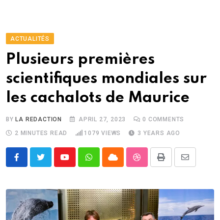
ACTUALITÉS
Plusieurs premières
scientifiques mondiales sur
les cachalots de Maurice
BY
LA REDACTION
APRIL 27, 2023
0
COMMENTS
2 MINUTES READ
1079
VIEWS
3 YEARS AGO
Youtube
Whatsapp
Cloud
StumbleUpon
Print
Share
via
Email