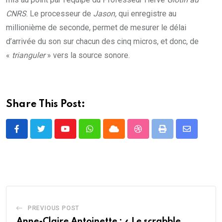
CNRS
. Le processeur de
Jason,
qui enregistre au
millionième de seconde, permet de mesurer le délai
d’arrivée du son sur chacun des cinq micros, et donc, de
«
trianguler
» vers la source sonore.
Share This Post:
Youtube
Whatsapp
Cloud
StumbleUpon
Print
Share
via
Email
PREVIOUS POST
Anne-Claire Antoinette : « Le scrabble