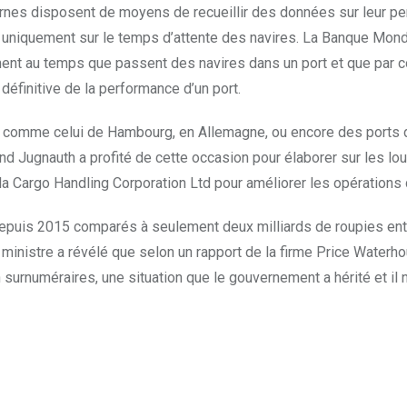
rnes disposent de moyens de recueillir des données sur leur per
 uniquement sur le temps d’attente des navires. La Banque Mond
ent au temps que passent des navires dans un port et que par 
finitive de la performance d’un port.
s comme celui de Hambourg, en Allemagne, ou encore des ports de
d Jugnauth a profité de cette occasion pour élaborer sur les lo
ar la Cargo Handling Corporation Ltd pour améliorer les opération
depuis 2015 comparés à seulement deux milliards de roupies entr
er ministre a révélé que selon un rapport de la firme Price Wat
numéraires, une situation que le gouvernement a hérité et il ne 