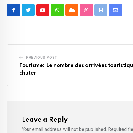
Youtube
Whatsapp
Cloud
StumbleUpon
Print
Share
via
Email
PREVIOUS POST
Tourisme: Le nombre des arrivées touristi
chuter
Leave a Reply
Your email address will not be published.
Required fi