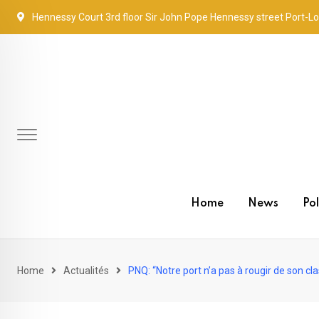
Skip
Hennessy Court 3rd floor Sir John Pope Hennessy street Port-Lo
to
content
Home
News
Pol
Home
Actualités
PNQ: “Notre port n’a pas à rougir de son c