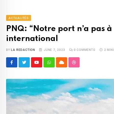
ACTUALITÉS
PNQ: “Notre port n’a pas à
international
BY
LA REDACTION
JUNE 7, 2023
0
COMMENTS
2 MIN
Youtube
Whatsapp
Cloud
StumbleUpon