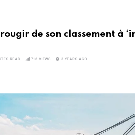
 rougir de son classement à ‘
UTES READ
716
VIEWS
3 YEARS AGO