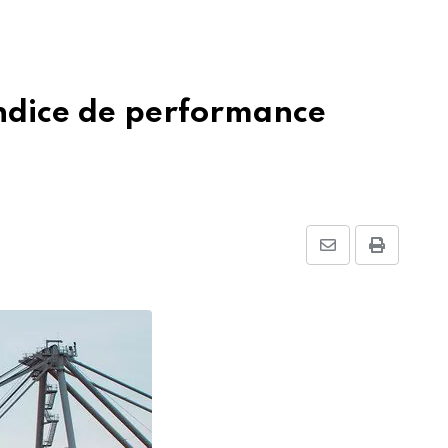
indice de performance
Share
Print
via
Email