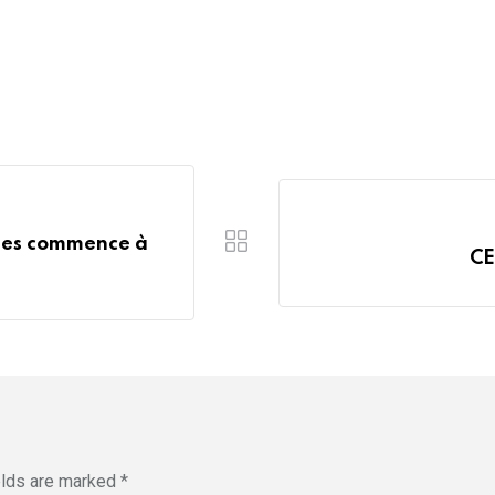
ques commence à
CE
elds are marked
*