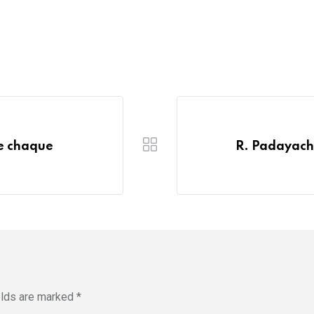
de chaque
R. Padayachy
elds are marked
*