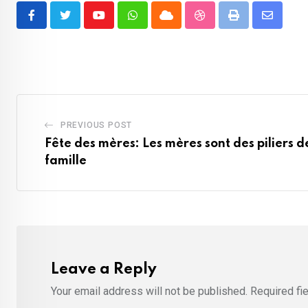
Youtube
Whatsapp
Cloud
StumbleUpon
Print
Share
via
Email
PREVIOUS POST
Fête des mères: Les mères sont des piliers 
famille
Leave a Reply
Your email address will not be published.
Required fi