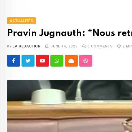
ACTUALITÉS
Pravin Jugnauth: “Nous ret
BY
LA REDACTION
JUNE 14, 2023
0
COMMENTS
2 MI
Youtube
Whatsapp
Cloud
StumbleUpon