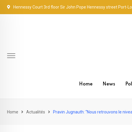
Skip
Hennessy Court 3rd floor Sir John Pope Hennessy street Port-Lo
to
content
Home
News
Pol
Home
Actualités
Pravin Jugnauth: “Nous retrouvons le nive