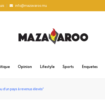
uis
info@mazavaroo.mu
itique
Opinion
Lifestyle
Sports
Enquetes
au d’un pays à revenus élevés”