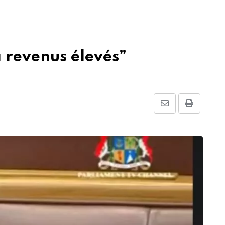
 revenus élevés”
Share
Print
via
Email