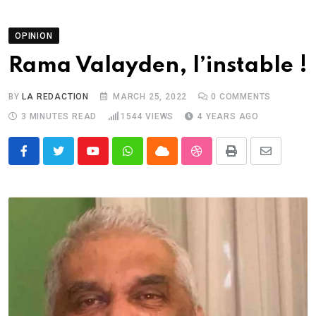
OPINION
Rama Valayden, l’instable !
BY
LA REDACTION
MARCH 25, 2022
0
COMMENTS
3 MINUTES READ
1544
VIEWS
4 YEARS AGO
Youtube
Whatsapp
Cloud
StumbleUpon
Print
Share
via
Email