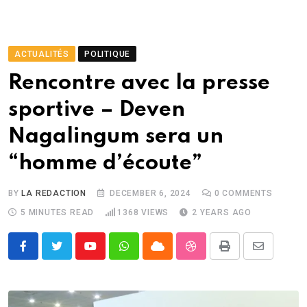
ACTUALITÉS
POLITIQUE
Rencontre avec la presse
sportive – Deven
Nagalingum sera un
“homme d’écoute”
BY
LA REDACTION
DECEMBER 6, 2024
0
COMMENTS
5 MINUTES READ
1368
VIEWS
2 YEARS AGO
Youtube
Whatsapp
Cloud
StumbleUpon
Print
Share
via
Email