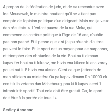
A propos de la fédération de judo, et de sa rencontre avec
les Mounawah, le ministre soutient qu’il ne « tient pas
compte de l’opinion politique d’un dirigeant. Mais moi je veux
des résultats. ». L’enfant pauvre de la rue Moka, qui
commence sa carrière politique à l’âge de 16 ans, n’oublie
pas son passé. Et il pense que « si j’ai pu réussir, d’autres
peuvent le faire. Et le sport est un moyen pour se surpasser,
et triompher des obstacles de la vie. Boukou ti dimoun
kapav fer boukou ti kiksoz, me bizin ena kikenn ki ena zorey
pou ekout li. E bizin ena aksion. C’est ce que j’attends de
mes officiers au ministère.Ou pa kapav dimann Rs 10000 ek
enn ti klib veteran dan Mahebourg, pou ki li kapav servi 1
infrastriktir sportif. Tout cela doit être gratuit. Car, le sport
doit être à la portée de tous ! »
Sedley Assonne