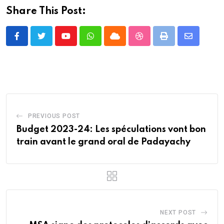
Share This Post:
Youtube
Whatsapp
Cloud
StumbleUpon
Print
Share
via
Email
PREVIOUS POST
Budget 2023-24: Les spéculations vont bon
train avant le grand oral de Padayachy
NEXT POST