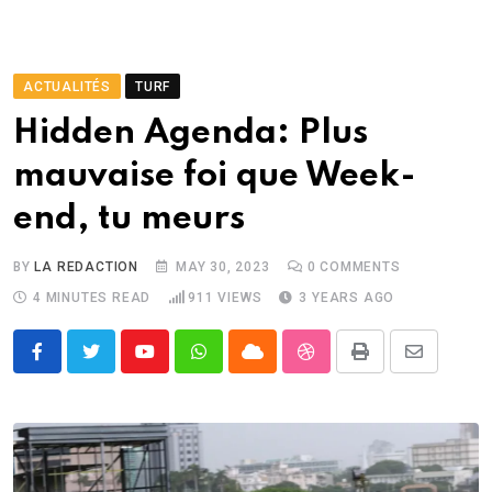
ACTUALITÉS
TURF
Hidden Agenda: Plus
mauvaise foi que Week-
end, tu meurs
BY
LA REDACTION
MAY 30, 2023
0
COMMENTS
4 MINUTES READ
911
VIEWS
3 YEARS AGO
Youtube
Whatsapp
Cloud
StumbleUpon
Print
Share
via
Email