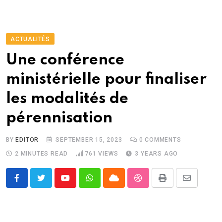
ACTUALITÉS
Une conférence
ministérielle pour finaliser
les modalités de
pérennisation
BY
EDITOR
SEPTEMBER 15, 2023
0
COMMENTS
2 MINUTES READ
761
VIEWS
3 YEARS AGO
Youtube
Whatsapp
Cloud
StumbleUpon
Print
Share
via
Email