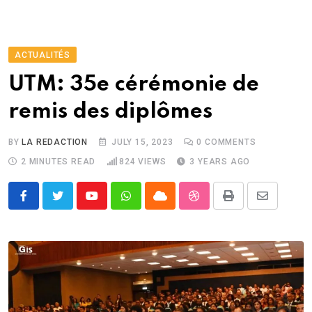
ACTUALITÉS
UTM: 35e cérémonie de
remis des diplômes
BY
LA REDACTION
JULY 15, 2023
0
COMMENTS
2 MINUTES READ
824
VIEWS
3 YEARS AGO
Youtube
Whatsapp
Cloud
StumbleUpon
Print
Share
via
Email