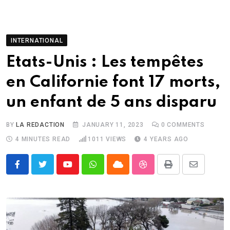
INTERNATIONAL
Etats-Unis : Les tempêtes
en Californie font 17 morts,
un enfant de 5 ans disparu
BY
LA REDACTION
JANUARY 11, 2023
0
COMMENTS
4 MINUTES READ
1011
VIEWS
4 YEARS AGO
Youtube
Whatsapp
Cloud
StumbleUpon
Print
Share
via
Email