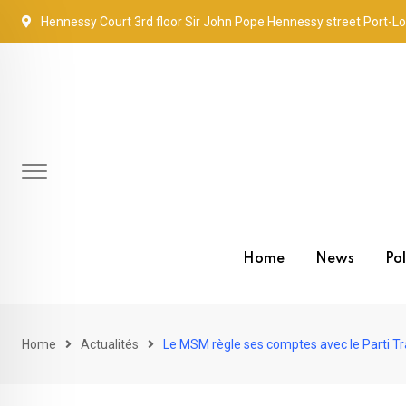
Skip
Hennessy Court 3rd floor Sir John Pope Hennessy street Port-Lo
to
content
Home
News
Pol
Home
Actualités
Le MSM règle ses comptes avec le Parti Tra