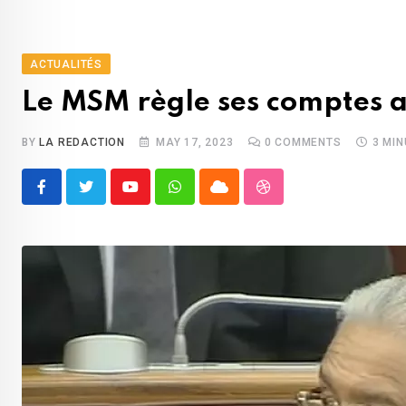
ACTUALITÉS
Le MSM règle ses comptes av
BY
LA REDACTION
MAY 17, 2023
0
COMMENTS
3 MI
Youtube
Whatsapp
Cloud
StumbleUpon