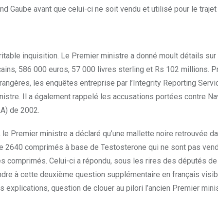
and Gaube avant que celui-ci ne soit vendu et utilisé pour le traje
ritable inquisition. Le Premier ministre a donné moult détails sur
icains, 586 000 euros, 57 000 livres sterling et Rs 102 millions.
ngères, les enquêtes entreprise par l’Integrity Reporting Servic
ministre. Il a également rappelé les accusations portées contre 
LA) de 2002.
e Premier ministre a déclaré qu’une mallette noire retrouvée dan
ue 2640 comprimés à base de Testosterone qui ne sont pas ven
s comprimés. Celui-ci a répondu, sous les rires des députés de l
ndre à cette deuxième question supplémentaire en français visib
explications, question de clouer au pilori l’ancien Premier minis