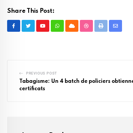
Share This Post:
Youtube
Whatsapp
Cloud
StumbleUpon
Print
Share
via
Email
PREVIOUS POST
Tabagisme: Un 4 batch de policiers obtienne
certificats