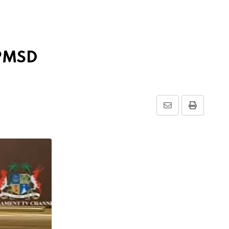
 PMSD
Share
Print
via
Email