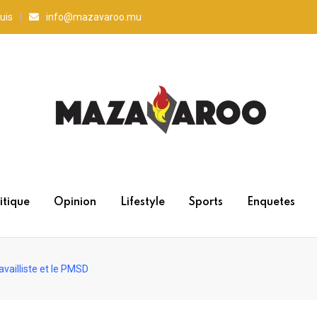
uis
info@mazavaroo.mu
itique
Opinion
Lifestyle
Sports
Enquetes
vailliste et le PMSD