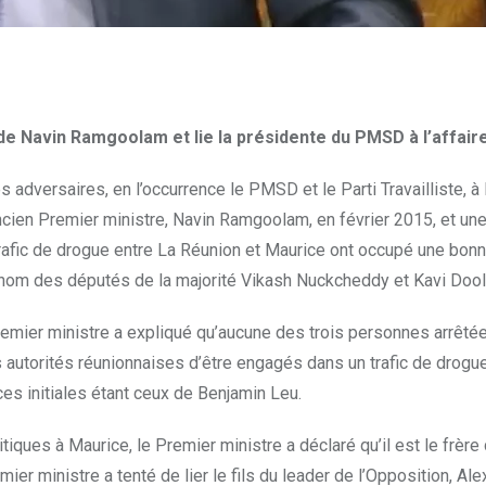
de Navin Ramgoolam et lie la présidente du PMSD à l’affair
dversaires, en l’occurrence le PMSD et le Parti Travailliste, à l
ancien Premier ministre, Navin Ramgoolam, en février 2015, et une
trafic de drogue entre La Réunion et Maurice ont occupé une bonn
u nom des députés de la majorité Vikash Nuckcheddy et Kavi Doo
mier ministre a expliqué qu’aucune des trois personnes arrêtée
es autorités réunionnaises d’être engagés dans un trafic de drogu
ces initiales étant ceux de Benjamin Leu.
litiques à Maurice, le Premier ministre a déclaré qu’il est le fr
 ministre a tenté de lier le fils du leader de l’Opposition, Alexan