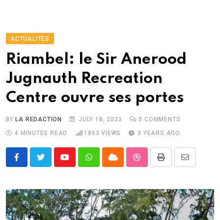
ACTUALITÉS
Riambel: le Sir Anerood
Jugnauth Recreation
Centre ouvre ses portes
BY
LA REDACTION
JULY 18, 2023
0
COMMENTS
4 MINUTES READ
1863
VIEWS
3 YEARS AGO
Youtube
Whatsapp
Cloud
StumbleUpon
Print
Share
via
Email