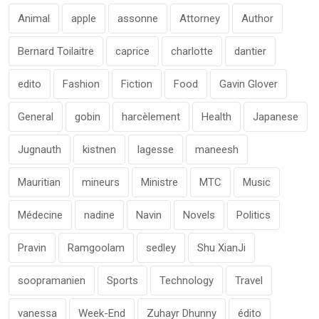
Animal
apple
assonne
Attorney
Author
Bernard Toilaitre
caprice
charlotte
dantier
edito
Fashion
Fiction
Food
Gavin Glover
General
gobin
harcèlement
Health
Japanese
Jugnauth
kistnen
lagesse
maneesh
Mauritian
mineurs
Ministre
MTC
Music
Médecine
nadine
Navin
Novels
Politics
Pravin
Ramgoolam
sedley
Shu XianJi
soopramanien
Sports
Technology
Travel
vanessa
Week-End
Zuhayr Dhunny
édito