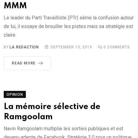
MMM
Le leader du Parti Travailliste (PTr) sème la confusion autour
de lui, il essaye de brouiller les pistes mais sa stratégie est
claire
BY
LA REDACTION
SEPTEMBER 13, 2019
0
COMMENTS
READ MORE
OPINION
La mémoire sélective de
Ramgoolam
Navin Ramgoolam multiplie les sorties publiques et est
devenu adepte de Facebook. Stratégie 2.0 pour un politique